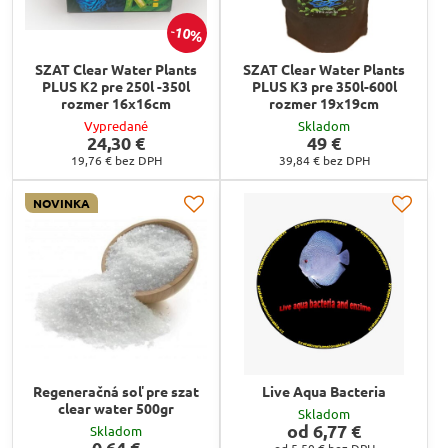
10%
SZAT Clear Water Plants
SZAT Clear Water Plants
PLUS K2 pre 250l -350l
PLUS K3 pre 350l-600l
rozmer 16x16cm
rozmer 19x19cm
Vypredané
Skladom
24,30 €
49 €
19,76 €
bez DPH
39,84 €
bez DPH
NOVINKA
Regeneračná soľ pre szat
Live Aqua Bacteria
clear water 500gr
Skladom
od 6,77 €
Skladom
0,64 €