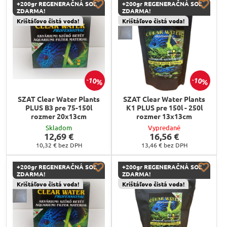
+200gr REGENERAČNÁ SOĽ
+200gr REGENERAČNÁ SOĽ
ZDARMA!
ZDARMA!
Krištáľovo čistá voda!
Krištáľovo čistá voda!
10%
10%
SZAT Clear Water Plants
SZAT Clear Water Plants
PLUS B3 pre 75-150l
K1 PLUS pre 150l - 250l
rozmer 20x13cm
rozmer 13x13cm
Skladom
Vypredané
12,69 €
16,56 €
10,32 €
bez DPH
13,46 €
bez DPH
+200gr REGENERAČNÁ SOĽ
+200gr REGENERAČNÁ SOĽ
ZDARMA!
ZDARMA!
Krištáľovo čistá voda!
Krištáľovo čistá voda!