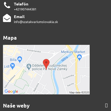
Telefón
+421907444381
Email
info@szatakvariumslovakia.sk
Mapa
Naše weby