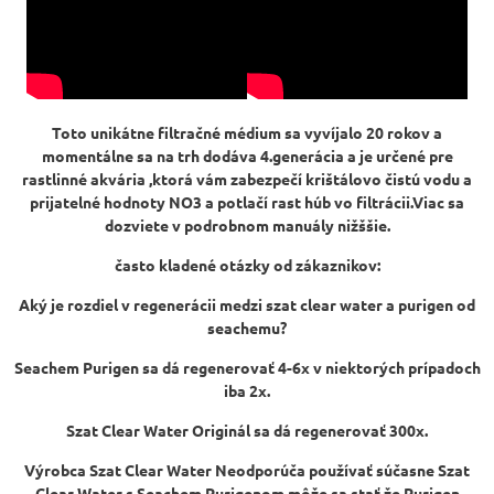
Toto unikátne filtračné médium sa vyvíjalo 20 rokov a
momentálne sa na trh dodáva 4.generácia a je určené pre
rastlinné akvária ,ktorá vám zabezpečí krištálovo čistú vodu a
prijatelné hodnoty NO3 a potlačí rast húb vo filtrácii.Viac sa
dozviete v podrobnom manuály nižššie.
často kladené otázky od zákaznikov:
Aký je rozdiel v regenerácii medzi szat clear water a purigen od
seachemu?
Seachem Purigen sa dá regenerovať 4-6x v niektorých prípadoch
iba 2x.
Szat Clear Water Originál sa dá regenerovať 300x.
Výrobca Szat Clear Water Neodporúča používať súčasne Szat
Clear Water s Seachem Purigenom,môže sa stať že Purigen