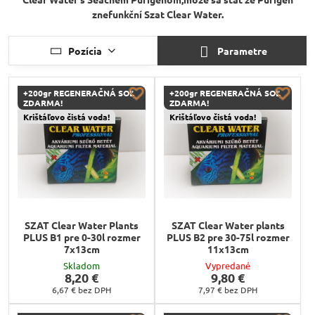
znefunkční Szat Clear Water.
Pozícia
Parametre
+200gr REGENERAČNÁ SOĽ
+200gr REGENERAČNÁ SOĽ
ZDARMA!
ZDARMA!
Krištáľovo čistá voda!
Krištáľovo čistá voda!
SZAT Clear Water Plants
SZAT Clear Water plants
PLUS B1 pre 0-30l rozmer
PLUS B2 pre 30-75l rozmer
7x13cm
11x13cm
Skladom
Vypredané
8,20 €
9,80 €
6,67 €
bez DPH
7,97 €
bez DPH