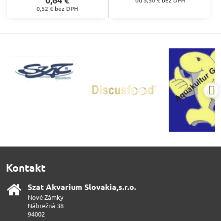
od 5,50 €
bez DPH
0,52 €
bez DPH
Kontakt
Szat Akvarium Slovakia,s​.r​.o​.
Nové Zámky
Nábrežná 38
94002