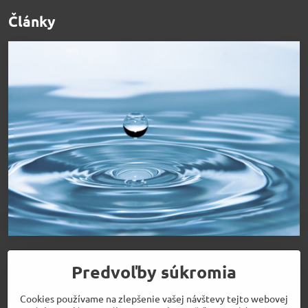
Články
Ako udržať čistú vodu v akváriu
Predvoľby súkromia
Čítajte viac
Cookies používame na zlepšenie vašej návštevy tejto webovej
Bio prípravky pre perfektnú vodu