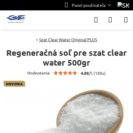
Panel používateľa
Szat Clear Water Original PLUS
Regeneračná soľ pre szat clear
water 500gr
Hodnotenie
4.88
/
5
(
188
x)
NOVINKA