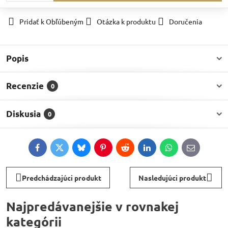
Pridať k Obľúbeným
Otázka k produktu
Doručenia
Popis
Recenzie
0
Diskusia
0
Facebook
Twitter
Bluesky
Pinterest
Reddit
LinkedIn
WhatsApp
E-
mail
Predchádzajúci produkt
Nasledujúci produkt
Najpredávanejšie v rovnakej
kategórii