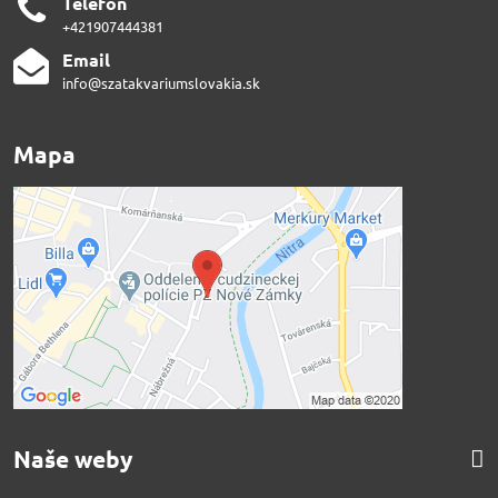
Telefón
+421907444381
Email
info@szatakvariumslovakia.sk
Mapa
Naše weby