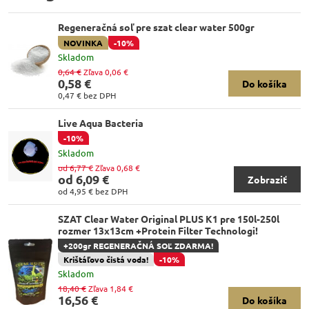
Regeneračná soľ pre szat clear water 500gr
NOVINKA
-10%
Skladom
0,64 €
Zľava 0,06 €
0,58 €
Do košíka
0,47 €
bez DPH
Live Aqua Bacteria
-10%
Skladom
od 6,77 €
Zľava 0,68 €
od 6,09 €
Zobraziť
od 4,95 €
bez DPH
SZAT Clear Water Original PLUS K1 pre 150l-250l
rozmer 13x13cm +Protein Filter Technologi!
+200gr REGENERAČNÁ SOĽ ZDARMA!
Krištáľovo čistá voda!
-10%
Skladom
18,40 €
Zľava 1,84 €
16,56 €
Do košíka