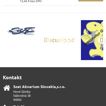
13,46 €
bez DPH
Kontakt
Szat Akvarium Slovakia,s​.r​.o​.
Nové Zámky
Nábrežná 38
94002