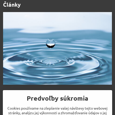
Články
Ako udržať čistú vodu v akváriu
Predvoľby súkromia
Čítajte viac
Cookies používame na zlepšenie vašej návštevy tejto webovej
Bio prípravky pre perfektnú vodu
stránky, analýzu jej výkonnosti a zhromažďovanie údajov o jej