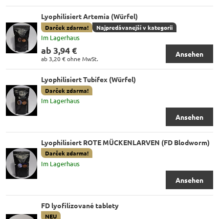
Lyophilisiert Artemia (Würfel)
Darček zdarma!
Najpredávanejší v kategorii
Im Lagerhaus
ab 3,94 €
Ansehen
ab 3,20 €
ohne MwSt.
Lyophilisiert Tubifex (Würfel)
Darček zdarma!
Im Lagerhaus
Ansehen
Lyophilisiert ROTE MÜCKENLARVEN (FD Blodworm)
Darček zdarma!
Im Lagerhaus
Ansehen
FD lyofilizované tablety
NEU