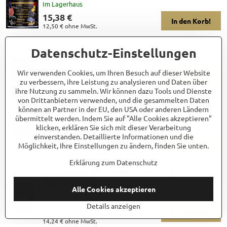
Im Lagerhaus
15,38 €
In den Korb!
12,50 €
ohne MwSt.
Herbs Food,Liečivé bylinné vločky 30g
Datenschutz-Einstellungen
Im Lagerhaus
7,40 €
Wir verwenden Cookies, um Ihren Besuch auf dieser Website
In den Korb!
6,02 €
ohne MwSt.
zu verbessern, ihre Leistung zu analysieren und Daten über
ihre Nutzung zu sammeln. Wir können dazu Tools und Dienste
von Drittanbietern verwenden, und die gesammelten Daten
50% Micro Artemia 45gr
können an Partner in der EU, den USA oder anderen Ländern
-5%
übermittelt werden. Indem Sie auf "Alle Cookies akzeptieren"
Im Lagerhaus
klicken, erklären Sie sich mit dieser Verarbeitung
8,71 €
Rabatt 0,44 €
einverstanden. Detaillierte Informationen und die
8,28 €
In den Korb!
Möglichkeit, Ihre Einstellungen zu ändern, finden Sie unten.
6,73 €
ohne MwSt.
Erklärung zum Datenschutz
50% Artemia Soft Granulat 300ml 150gr
RABATT
-10%
Alle Cookies akzeptieren
Im Lagerhaus
19,46 €
Rabatt 1,95 €
Details anzeigen
17,52 €
In den Korb!
14,24 €
ohne MwSt.