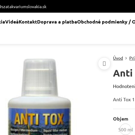
@szatakvariumslovakia.sk
kia
Videá
Kontakt
Doprava a platba
Obchodné podmienky / O
Úvod
Pr
Anti
Hodnoten
Anti Tox 
Objem
500 ml