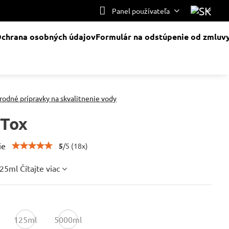
Panel používateľa
chrana osobných údajov
Formulár na odstúpenie od zmluv
írodné prípravky na skvalitnenie vody
 Tox
ie
5
/
5
(
18
x)
125ml
Čítajte viac
125ml
5000ml