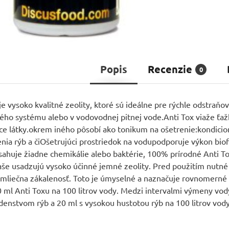
Popis
Recenzie
0
e vysoko kvalitné zeolity, ktoré sú ideálne pre rýchle odstraňov
ného systému alebo v vodovodnej pitnej vode.Anti Tox viaže ťa
úce látky.okrem iného pôsobí ako tonikum na ošetrenie:kondicion
nia rýb a čiOšetrujúci prostriedok na vodupodporuje výkon bi
uje žiadne chemikálie alebo baktérie, 100% prírodné Anti Tox
ľaše usadzujú vysoko účinné jemné zeolity. Pred použitím nutné
mliečna zákalenosť. Toto je úmyselné a naznačuje rovnomerné r
0 ml Anti Toxu na 100 litrov vody. Medzi intervalmi výmeny vod
nstvom rýb a 20 ml s vysokou hustotou rýb na 100 litrov vody v 