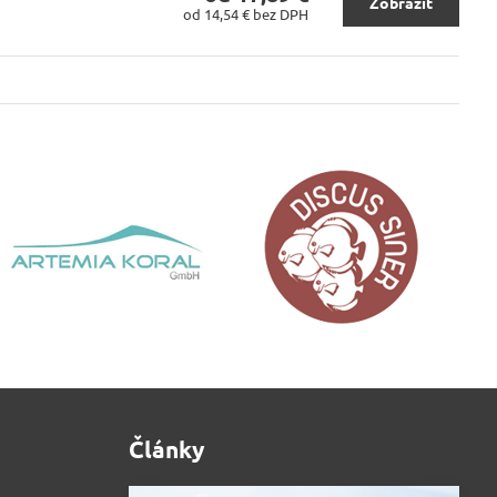
Zobraziť
od 14,54 €
bez DPH
Články