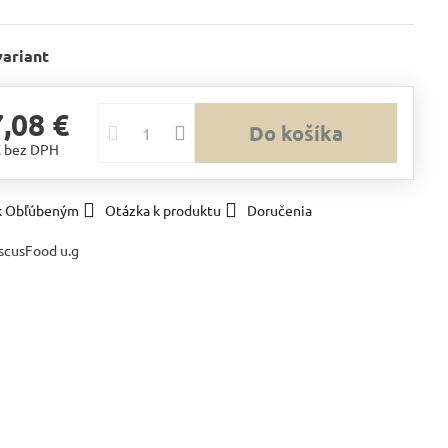
ypredané
Vypredané
Na
otázku
variant
,08 €
Do košíka
€
bez DPH
 k Obľúbeným
Otázka k produktu
Doručenia
scusFood u.g