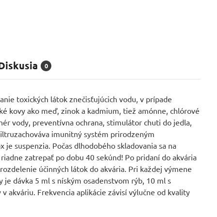
Diskusia
0
anie toxických látok znečisťujúcich vodu, v prípade
žké kovy ako meď, zinok a kadmium, tiež amónne, chlórové
ér vody, preventívna ochrana, stimulátor chuti do jedla,
ofiltruzachováva imunitný systém prirodzeným
 je suspenzia. Počas dlhodobého skladovania sa na
 riadne zatrepať po dobu 40 sekúnd! Po pridaní do akvária
ozdelenie účinných látok do akvária. Pri každej výmene
y je dávka 5 ml s níským osadenstvom rýb, 10 ml s
akváriu. Frekvencia aplikácie závisí výlučne od kvality