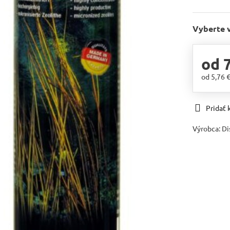
V
Vyberte 
od 7
od 5,76 
Pridať
Výrobca:
Di