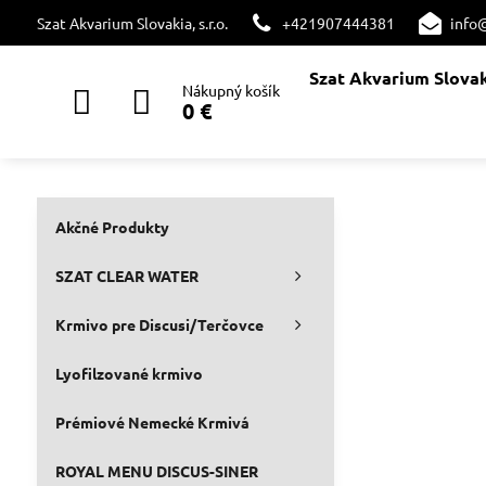
Szat Akvarium Slovakia, s.r.o.
+421907444381
info
Szat Akvarium Slova
Nákupný košík
0 €
Akčné Produkty
SZAT CLEAR WATER
Krmivo pre Discusi/Terčovce
Lyofilzované krmivo
Prémiové Nemecké Krmivá
ROYAL MENU DISCUS-SINER