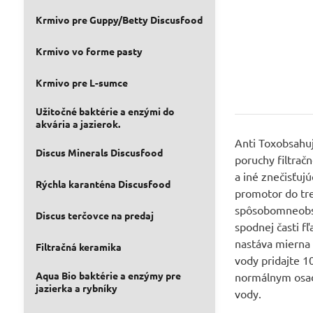
Krmivo pre Guppy/Betty Discusfood
Krmivo vo forme pasty
Krmivo pre L-sumce
Užitočné baktérie a enzými do
akvária a jazierok.
Anti Toxobsahuj
Discus Minerals Discusfood
poruchy filtrač
a iné znečisťuj
Rýchla karanténa Discusfood
promotor do tre
spôsobomneobsah
Discus terčovce na predaj
spodnej časti f
nastáva mierna 
Filtračná keramika
vody pridajte 1
Aqua Bio baktérie a enzýmy pre
normálnym osade
jazierka a rybníky
vody.