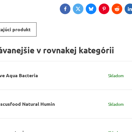
Facebook
Twitter
Bluesky
Pinterest
Reddit
L
ajúci produkt
vanejšie v rovnakej kategórii
ive Aqua Bacteria
Skladom
iscusfood Natural Humin
Skladom