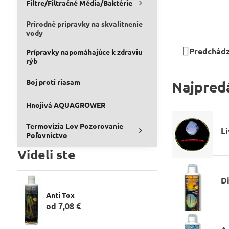
Filtre/Filtračné Média/Baktérie
Prírodné prípravky na skvalitnenie
vody
Predchádz
Prípravky napomáhajúce k zdraviu
rýb
Boj proti riasam
Najpredá
Hnojivá AQUAGROWER
Termovízia Lov Pozorovanie
L
Poľovníctvo
Videli ste
D
Anti Tox
od 7,08 €