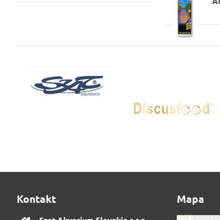
A
Kontakt
Mapa
Szat Akvarium Slovakia,s​.r​.o​.