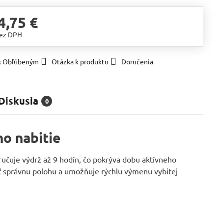
4,75 €
ez DPH
 k Obľúbeným
Otázka k produktu
Doručenia
Diskusia
0
nabitie
ručuje výdrž až 9 hodín, čo pokrýva dobu aktívneho
iť správnu polohu a umožňuje rýchlu výmenu vybitej