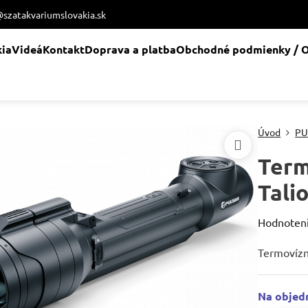
@szatakvariumslovakia.sk
kia
Videá
Kontakt
Doprava a platba
Obchodné podmienky / O
Úvod
PU
Term
Tali
Hodnoten
Termovízn
Na objed