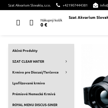
Szat Akvarium Slovakia, s.r.o.
+421907444381
info
Szat Akvarium Slova
Nákupný košík
0 €
Akčné Produkty
SZAT CLEAR WATER
Krmivo pre Discusi/Terčovce
Lyofilzované krmivo
Prémiové Nemecké Krmivá
ROYAL MENU DISCUS-SINER