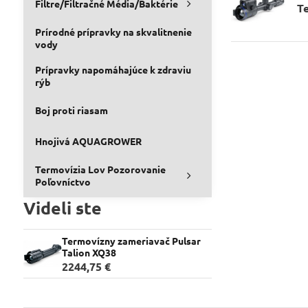
Filtre/Filtračné Média/Baktérie
T
Prírodné prípravky na skvalitnenie
vody
Prípravky napomáhajúce k zdraviu
rýb
Boj proti riasam
Hnojivá AQUAGROWER
Termovízia Lov Pozorovanie
Poľovníctvo
Videli ste
Termovízny zameriavač Pulsar
Talion XQ38
2244,75 €