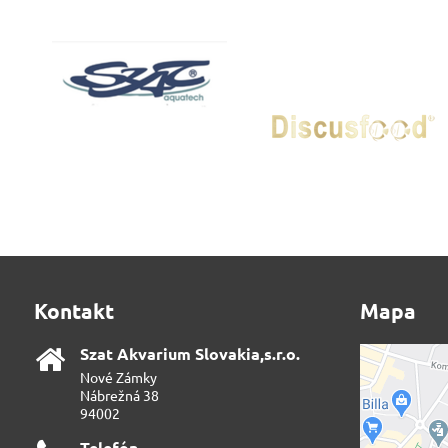
Kontakt
Mapa
Szat Akvarium Slovakia,s​.r​.o​.
Nové Zámky
Nábrežná 38
94002
Telefón