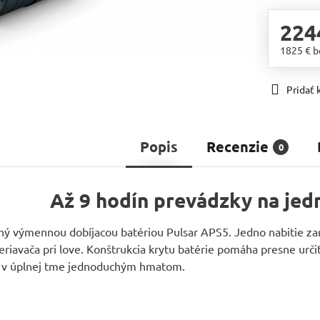
224
1825 €
b
Pridať
Popis
Recenzie
0
odín prevádzky na jedno 
aný výmennou dobíjacou batériou Pulsar APS5. Jedno nabitie za
riavača pri love. Konštrukcia krytu batérie pomáha presne urč
ú v úplnej tme jednoduchým hmatom.