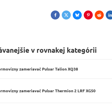
Facebook
Twitter
Bluesky
Pinterest
Reddit
L
vanejšie v rovnakej kategórii
ermovízny zameriavač Pulsar Talion XQ38
ermovízny zameriavač Pulsar Thermion 2 LRF XG50