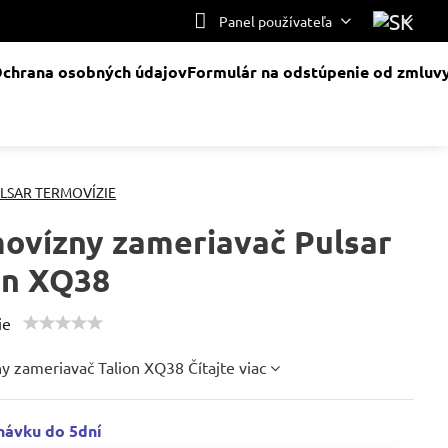
Panel používateľa
chrana osobných údajov
Formulár na odstúpenie od zmluv
LSAR TERMOVÍZIE
ovízny zameriavač Pulsar
on XQ38
ie
y zameriavač Talion XQ38
Čítajte viac
návku do 5dní