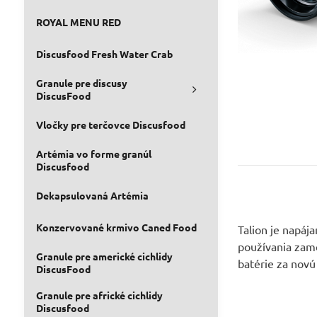
ROYAL MENU RED
Discusfood Fresh Water Crab
Granule pre discusy
DiscusFood
Vločky pre terčovce Discusfood
Artémia vo forme granúl
Discusfood
Až 9 h
Dekapsulovaná Artémia
Konzervované krmivo Caned Food
Talion je napáj
používania zame
Granule pre americké cichlidy
batérie za nov
DiscusFood
Granule pre africké cichlidy
Discusfood