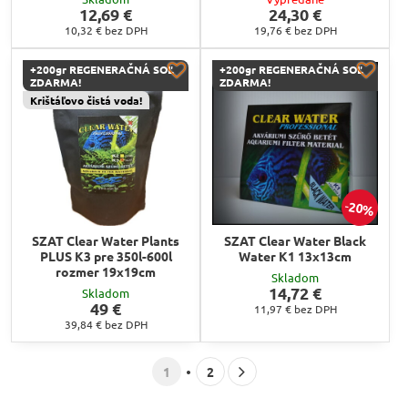
12,69 €
24,30 €
10,32 €
bez DPH
19,76 €
bez DPH
+200gr REGENERAČNÁ SOĽ
+200gr REGENERAČNÁ SOĽ
ZDARMA!
ZDARMA!
Krištáľovo čistá voda!
20%
SZAT Clear Water Plants
SZAT Clear Water Black
PLUS K3 pre 350l-600l
Water K1 13x13cm
rozmer 19x19cm
Skladom
14,72 €
Skladom
49 €
11,97 €
bez DPH
39,84 €
bez DPH
1
2