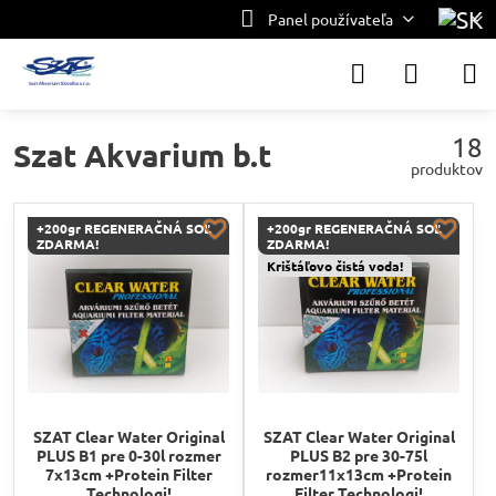
Panel používateľa
18
Szat Akvarium b.t
produktov
+200gr REGENERAČNÁ SOĽ
+200gr REGENERAČNÁ SOĽ
ZDARMA!
ZDARMA!
Krištáľovo čistá voda!
SZAT Clear Water Original
SZAT Clear Water Original
PLUS B1 pre 0-30l rozmer
PLUS B2 pre 30-75l
7x13cm +Protein Filter
rozmer11x13cm +Protein
Technologi!
Filter Technologi!