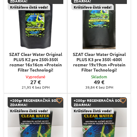
ZDARMA!
ZDARMA!
Krištáľovo čistá voda!
Krištáľovo čistá voda!
SZAT Clear Water Original
SZAT Clear Water Original
PLUS K2 pre 250l-350l
PLUS K3 pre 350l -600l
rozmer 16x16cm +Protein
rozmer 19x19cm +Protein
Filter Technologi!
Filter Technologi!
Vypredané
Skladom
27 €
49 €
21,95 €
bez DPH
39,84 €
bez DPH
+200gr REGENERAČNÁ SOĽ
+200gr REGENERAČNÁ SOĽ
ZDARMA!
ZDARMA!
Krištáľovo čistá voda!
Krištáľovo čistá voda!