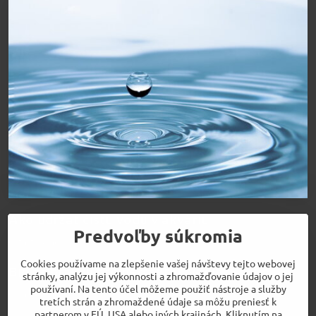
Ako udržať čistú vodu v akváriu
Predvoľby súkromia
Čítajte viac
Cookies používame na zlepšenie vašej návštevy tejto webovej
Bio prípravky pre perfektnú vodu
stránky, analýzu jej výkonnosti a zhromažďovanie údajov o jej
používaní. Na tento účel môžeme použiť nástroje a služby
Čítajte viac
tretích strán a zhromaždené údaje sa môžu preniesť k
partnerom v EÚ, USA alebo iných krajinách. Kliknutím na