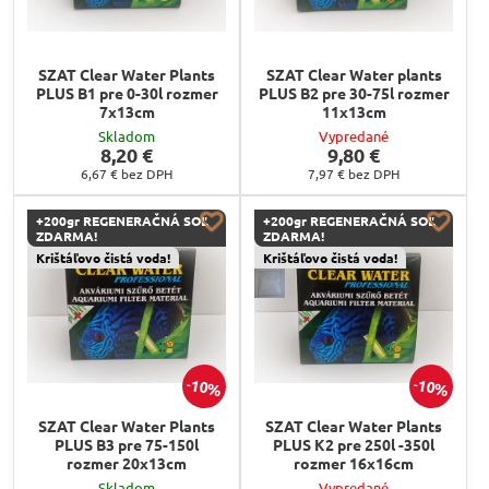
SZAT Clear Water Plants
SZAT Clear Water plants
PLUS B1 pre 0-30l rozmer
PLUS B2 pre 30-75l rozmer
7x13cm
11x13cm
Skladom
Vypredané
8,20 €
9,80 €
6,67 €
bez DPH
7,97 €
bez DPH
+200gr REGENERAČNÁ SOĽ
+200gr REGENERAČNÁ SOĽ
ZDARMA!
ZDARMA!
Krištáľovo čistá voda!
Krištáľovo čistá voda!
10%
10%
SZAT Clear Water Plants
SZAT Clear Water Plants
PLUS B3 pre 75-150l
PLUS K2 pre 250l -350l
rozmer 20x13cm
rozmer 16x16cm
Skladom
Vypredané