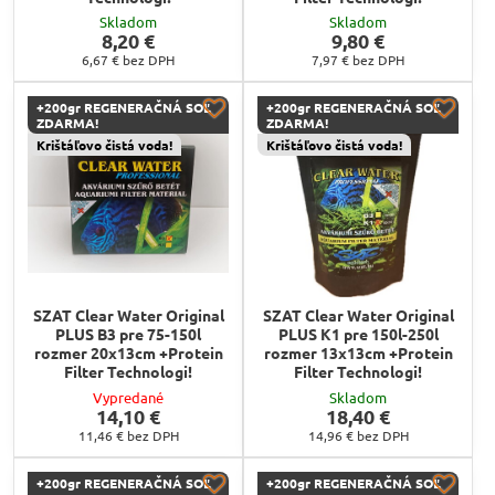
Skladom
Skladom
8,20 €
9,80 €
6,67 €
bez DPH
7,97 €
bez DPH
+200gr REGENERAČNÁ SOĽ
+200gr REGENERAČNÁ SOĽ
ZDARMA!
ZDARMA!
Krištáľovo čistá voda!
Krištáľovo čistá voda!
SZAT Clear Water Original
SZAT Clear Water Original
PLUS B3 pre 75-150l
PLUS K1 pre 150l-250l
rozmer 20x13cm +Protein
rozmer 13x13cm +Protein
Filter Technologi!
Filter Technologi!
Vypredané
Skladom
14,10 €
18,40 €
11,46 €
bez DPH
14,96 €
bez DPH
+200gr REGENERAČNÁ SOĽ
+200gr REGENERAČNÁ SOĽ