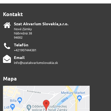
Kontakt
Szat Akvarium Slovakia,s​.r​.o​.
Nové Zámky
Nábrežná 38
94002
Telefón
+421907444381
Email
info@szatakvariumslovakia.sk
Mapa