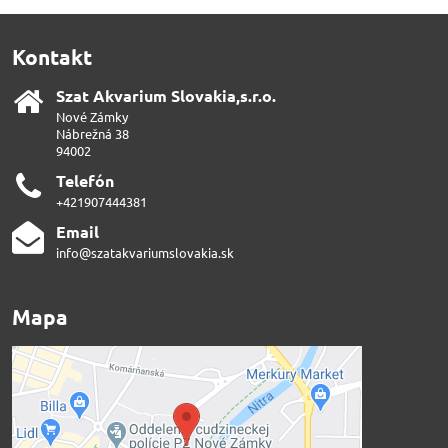
Kontakt
Szat Akvarium Slovakia,s​.r​.o​.
Nové Zámky
Nábrežná 38
94002
Telefón
+421907444381
Email
info@szatakvariumslovakia.sk
Mapa