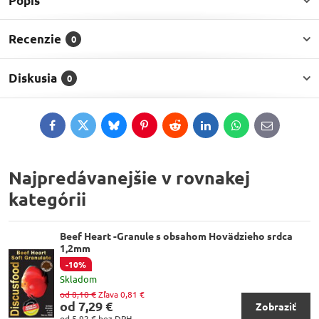
Popis
Recenzie
0
Diskusia
0
Facebook
Twitter
Bluesky
Pinterest
Reddit
LinkedIn
WhatsApp
E-
mail
Najpredávanejšie v rovnakej
kategórii
Beef Heart -Granule s obsahom Hovädzieho srdca
1,2mm
-10%
Skladom
od 8,10 €
Zľava 0,81 €
od 7,29 €
Zobraziť
od 5,92 €
bez DPH