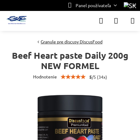
Panel používateľa
Granule pre discusy DiscusFood
Beef Heart paste Daily 200g
NEW FORMEL
Hodnotenie
5
/
5
(
34
x)