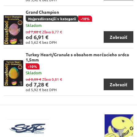
Grand Champion
Najpredávanejší v kategorii
-10%
Skladom
od 7,68 €
Zľava 0,77 €
od 6,91 €
Zobraziť
od 5,62 €
bez DPH
Turkey Heart/Granule s obsahom morčacieho srdca
1,5mm
-10%
Skladom
od 8,09 €
Zľava 0,81 €
od 7,28 €
Zobraziť
od 5,92 €
bez DPH