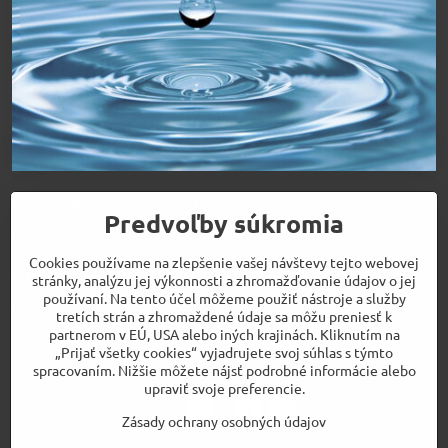
Ako udržať čistú vodu v akváriu
Predvoľby súkromia
Čítajte viac
Cookies používame na zlepšenie vašej návštevy tejto webovej
Bio prípravky pre perfektnú vodu
stránky, analýzu jej výkonnosti a zhromažďovanie údajov o jej
používaní. Na tento účel môžeme použiť nástroje a služby
Čítajte viac
tretích strán a zhromaždené údaje sa môžu preniesť k
partnerom v EÚ, USA alebo iných krajinách. Kliknutím na
„Prijať všetky cookies“ vyjadrujete svoj súhlas s týmto
Načítať viac
spracovaním. Nižšie môžete nájsť podrobné informácie alebo
upraviť svoje preferencie.
1
2
4
Zásady ochrany osobných údajov