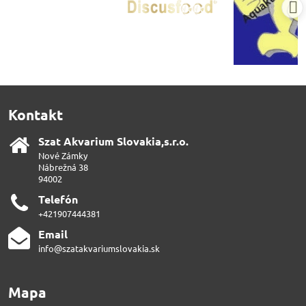
Kontakt
Szat Akvarium Slovakia,s​.r​.o​.
Nové Zámky
Nábrežná 38
94002
Telefón
+421907444381
Email
info@szatakvariumslovakia.sk
Mapa