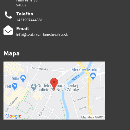
94002
Telefón
+421907444381
Email
info@szatakvariumslovakia.sk
Mapa