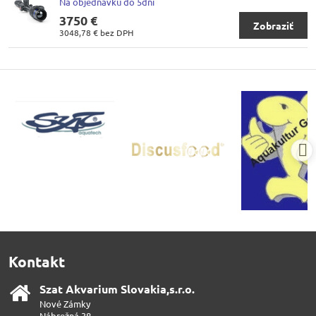
Na objednávku do 5dní
3750 €
Zobraziť
3048,78 €
bez DPH
Kontakt
Szat Akvarium Slovakia,s​.r​.o​.
Nové Zámky
Nábrežná 38