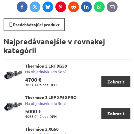
Facebook
Twitter
Bluesky
Pinterest
Reddit
LinkedIn
WhatsApp
E-
mail
Predchádzajúci produkt
Najpredávanejšie v rovnakej
kategórii
Thermion 2 LRF XG50
Na objednávku do 5dní
4700 €
Zobraziť
3821,14 €
bez DPH
Thermion 2 LRF XP50 PRO
Na objednávku do 5dní
5000 €
Zobraziť
4065,04 €
bez DPH
Thermion 2 XG50