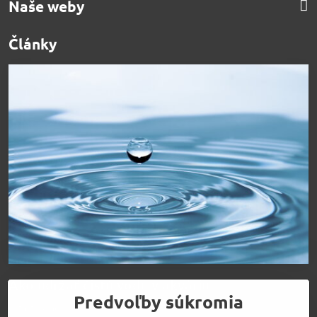
Naše weby
Články
Ako udržať čistú vodu v akváriu
Predvoľby súkromia
Čítajte viac